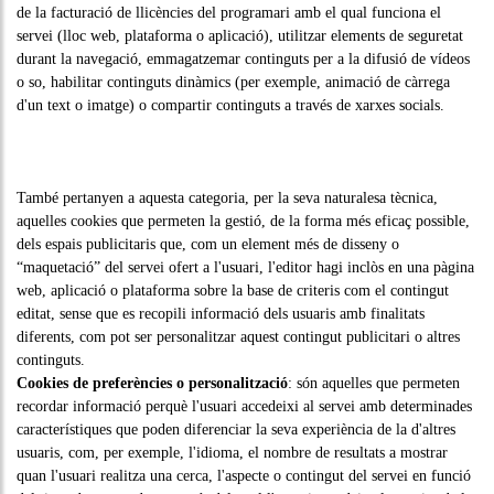
de la facturació de llicències del programari amb el qual funciona el
servei (lloc web, plataforma o aplicació), utilitzar elements de seguretat
durant la navegació, emmagatzemar continguts per a la difusió de vídeos
o so, habilitar continguts dinàmics (per exemple, animació de càrrega
d'un text o imatge) o compartir continguts a través de xarxes socials.
També pertanyen a aquesta categoria, per la seva naturalesa tècnica,
aquelles cookies que permeten la gestió, de la forma més eficaç possible,
dels espais publicitaris que, com un element més de disseny o
“maquetació” del servei ofert a l'usuari, l'editor hagi inclòs en una pàgina
web, aplicació o plataforma sobre la base de criteris com el contingut
editat, sense que es recopili informació dels usuaris amb finalitats
diferents, com pot ser personalitzar aquest contingut publicitari o altres
continguts.
Cookies de preferències o personalització
: són aquelles que permeten
recordar informació perquè l'usuari accedeixi al servei amb determinades
característiques que poden diferenciar la seva experiència de la d'altres
usuaris, com, per exemple, l'idioma, el nombre de resultats a mostrar
quan l'usuari realitza una cerca, l'aspecte o contingut del servei en funció