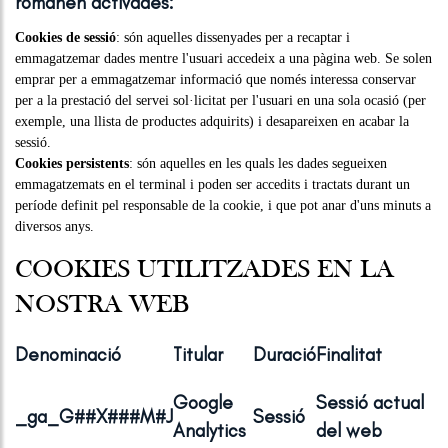
romanen activades:
Cookies de sessió
: són aquelles dissenyades per a recaptar i
emmagatzemar dades mentre l'usuari accedeix a una pàgina web. Se solen
emprar per a emmagatzemar informació que només interessa conservar
per a la prestació del servei sol·licitat per l'usuari en una sola ocasió (per
exemple, una llista de productes adquirits) i desapareixen en acabar la
sessió.
Cookies persistents
: són aquelles en les quals les dades segueixen
emmagatzemats en el terminal i poden ser accedits i tractats durant un
període definit pel responsable de la cookie, i que pot anar d'uns minuts a
diversos anys.
COOKIES UTILITZADES EN LA
NOSTRA WEB
Denominació
Titular
Duració
Finalitat
Google
Sessió actual
_ga_G##X###M#J
Sessió
Analytics
del web