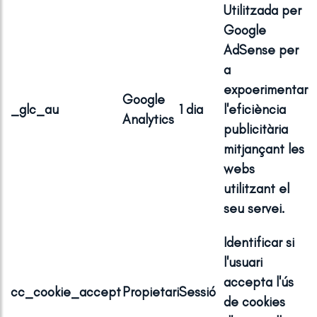
Utilitzada per
Google
AdSense per
a
expoerimentar
Google
_glc_au
1 dia
l'eficiència
Analytics
publicitària
mitjançant les
webs
utilitzant el
seu servei.
Identificar si
l'usuari
accepta l'ús
cc_cookie_accept
Propietari
Sessió
de cookies