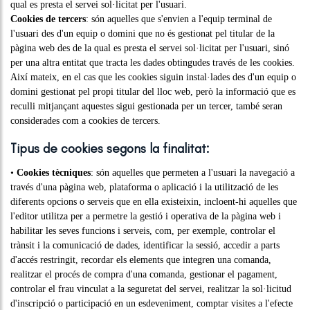
qual es presta el servei sol·licitat per l'usuari.
Cookies de tercers
: són aquelles que s'envien a l'equip terminal de
l'usuari des d'un equip o domini que no és gestionat pel titular de la
pàgina web des de la qual es presta el servei sol·licitat per l'usuari, sinó
per una altra entitat que tracta les dades obtingudes través de les cookies.
Així mateix, en el cas que les cookies siguin instal·lades des d'un equip o
domini gestionat pel propi titular del lloc web, però la informació que es
reculli mitjançant aquestes sigui gestionada per un tercer, també seran
considerades com a cookies de tercers.
Tipus de cookies segons la finalitat:
•
Cookies tècniques
: són aquelles que permeten a l'usuari la navegació a
través d'una pàgina web, plataforma o aplicació i la utilització de les
diferents opcions o serveis que en ella existeixin, incloent-hi aquelles que
l'editor utilitza per a permetre la gestió i operativa de la pàgina web i
habilitar les seves funcions i serveis, com, per exemple, controlar el
trànsit i la comunicació de dades, identificar la sessió, accedir a parts
d'accés restringit, recordar els elements que integren una comanda,
realitzar el procés de compra d'una comanda, gestionar el pagament,
controlar el frau vinculat a la seguretat del servei, realitzar la sol·licitud
d'inscripció o participació en un esdeveniment, comptar visites a l'efecte