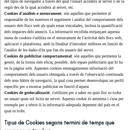
del tipus de navegador a través del qual l'usuari accedeix al servei o de la
regió des de la qual accedeix al servei, etc.
Cookies d'anàlisis o mesurament
: són aquelles que permeten al
responsable de les mateixes el seguiment i anàlisi del comportament dels
usuaris dels llocs web als quals estan vinculades, inclosa la quantificació
dels impactes dels anuncis. La informació recollida mitjançant aquesta
mena de cookies s'utilitza en el mesurament de l'activitat dels llocs web,
aplicació o plataforma, amb la finalitat d'introduir millores en funció de
l'anàlisi de les dades d'ús que fan els usuaris del servei.
Cookies de publicitat comportamental
: són aquelles que permeten la
gestió, de la forma més eficaç possible, dels espais publicitaris que hi ha
en la pàgina web. Aquestes cookies emmagatzemen informació del
comportament dels usuaris obtinguda a través de l'observació continuada
dels seus hàbits de navegació, la qual cosa permet desenvolupar un perfil
específic per a mostrar publicitat en funció d'aquest.
Cookies de geolocalització
: s'utilitzen per a saber en quin lloc es troba
un usuari quan sol·licita un servei. Aquesta cookie és anònima i s'usa per
exemple per a oferir-li la informació adequada depenent del país en el
qual es trobi.
Tipus de Cookies segons termini de temps que