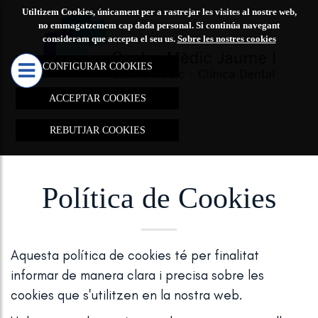
Utiltizem Cookies, únicament per a rastrejar les visites al nostre web,
CENTRE
TRACTAM
no emmagatzemem cap dada personal. Si continúa navegant
consideram que accepta el seu us.
Sobre les nostres cookies
MÈDIC

JAUME I
CONFIGURAR COOKIES
MARQUES
ACCEPTAR COOKIES
D'ACNE
REBUTJAR COOKIES
TRACTAM
REJOVEN
REDUCCIÓ
Política de Cookies
ELIMINAC
TAQUES I
CICATRIU
Aquesta política de cookies té per finalitat
informar de manera clara i precisa sobre les
REDUCCI
cookies que s'utilitzen en la nostra web.
LESIONS