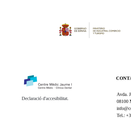
CONT
Avda. J
Declaració d'accesibilitat
.
08100 M
info@c
Tel.: +