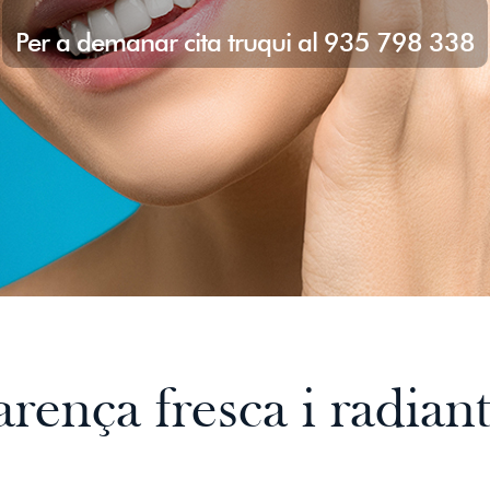
Per a demanar cita truqui al 935 798 338
rença fresca i radiant