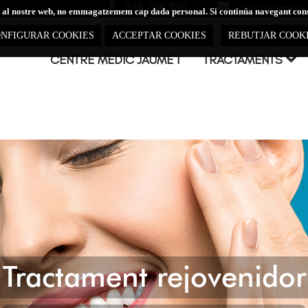
935 798 338
info@centremedic
tes al nostre web, no emmagatzemem cap dada personal. Si continúa navegant con
NFIGURAR COOKIES
ACCEPTAR COOKIES
REBUTJAR COOK

CENTRE MÈDIC JAUME I
TRACTAMENTS
Tractament rejovenidor