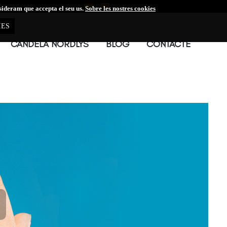
jaumei.com
sideram que accepta el seu us.
Sobre les nostres cookies
IES
CANDELA NORDLYS
BLOG
CONTACTE