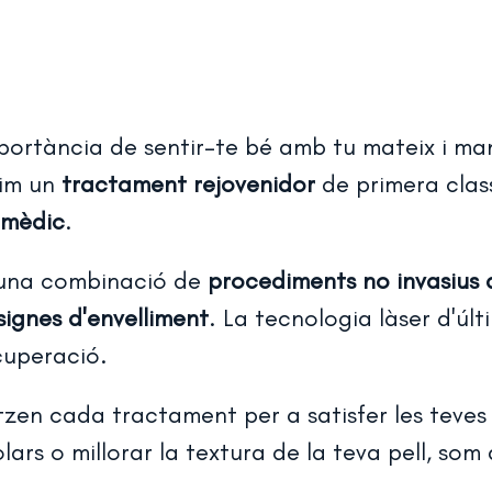
ortància de sentir-te bé amb tu mateix i man
rim un
tractament rejovenidor
de primera class
 mèdic
.
 una combinació de
procediments no invasius 
signes d'envelliment
. La tecnologia làser d'ú
ecuperació.
zen cada tractament per a satisfer les teves n
solars o millorar la textura de la teva pell, so