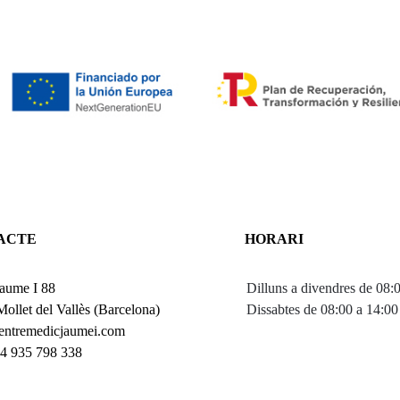
ACTE
HORARI
aume I 88
Dilluns a divendres de 08:
ollet del Vallès (Barcelona)
Dissabtes de 08:00 a 14:00
entremedicjaumei.com
34 935 798 338