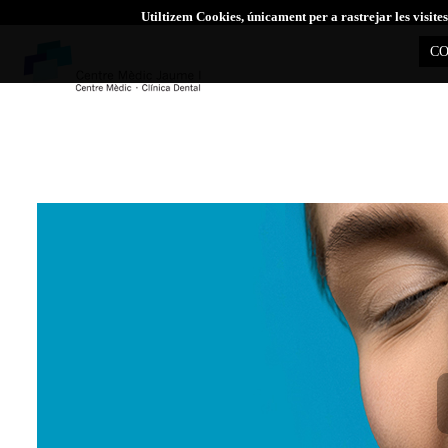
Utiltizem Cookies, únicament per a rastrejar les visi
CO