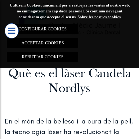
Utiltizem Cookies, únicament per a rastrejar les visites al nostre web,
CENTRE
TRACTAM
no emmagatzemem cap dada personal. Si continúa navegant
consideram que accepta el seu us.
Sobre les nostres cookies
MÈDIC

JAUME I
CONFIGURAR COOKIES
MARQUES
ACCEPTAR COOKIES
D'ACNE
REBUTJAR COOKIES
TRACTAM
REJOVEN
Què es el làser Candela
REDUCCIÓ
Nordlys
ELIMINAC
TAQUES I
CICATRIU
En el món de la bellesa i la cura de la pell,
REDUCCI
la tecnologia làser ha revolucionat la
LESIONS