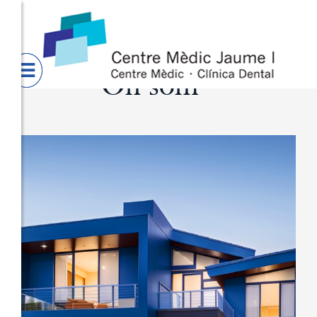
CENTRE
TRACTAM
MÈDIC

JAUME I
On som
MARQUES
D'ACNE
TRACTAM
REJOVEN
REDUCCIÓ
ELIMINAC
TAQUES I
CICATRIU
REDUCCI
LESIONS