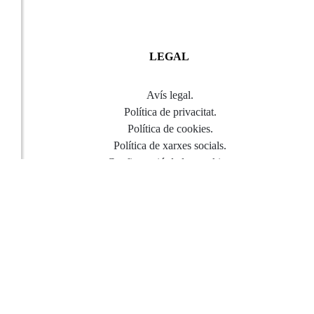
LEGAL
Avís legal
.
Política de privacitat
.
Política de cookies
.
Política de xarxes socials
.
Configuració de las cookies
.
COPYRIGHT © 2026
BY E-PANEL
Sitemap
|
Avís legal