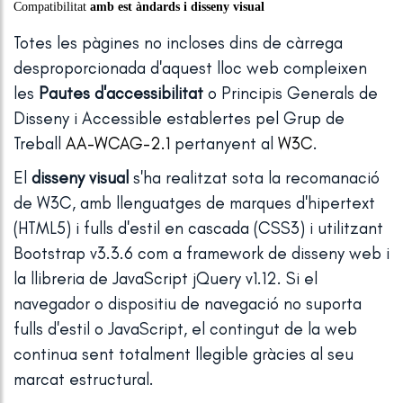
Compatibilitat
amb est àndards i disseny visual
Totes les pàgines no incloses dins de càrrega
desproporcionada d'aquest lloc web compleixen
les
Pautes d'accessibilitat
o Principis Generals de
Disseny i Accessible establertes pel Grup de
Treball
AA-WCAG-2.1
pertanyent al
W3C
.
El
disseny visual
s'ha realitzat sota la recomanació
de W3C, amb llenguatges de marques d'hipertext
(HTML5) i fulls d'estil en cascada (CSS3) i utilitzant
Bootstrap v3.3.6 com a framework de disseny web i
la llibreria de JavaScript jQuery v1.12. Si el
navegador o dispositiu de navegació no suporta
fulls d'estil o JavaScript, el contingut de la web
continua sent totalment llegible gràcies al seu
marcat estructural.