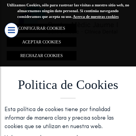
Utilizamos Cookies, sólo para rastrear las visitas a nuestro sitio web, no
CENTRO
TRATAMIE
almacenamos ningún dato personal. Si continúa navegando
consideramos que acepta su uso.
Acerca de nuestras cookies
MÉDICO

JAUME I
CONFIGURAR COOKIES
MARCAS D
ACEPTAR COOKIES
TRATAMIE
RECHAZAR COOKIES
REJUVEN
REDUCCIÓ
ELIMINAC
Politica de Cookies
MANCHAS
CICATRIC
Esta política de cookies tiene por finalidad
REDUCCIÓ
informar de manera clara y precisa sobre las
LESIONES
cookies que se utilizan en nuestra web.
VASCULAR