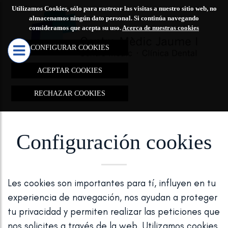
Utilizamos Cookies, sólo para rastrear las visitas a nuestro sitio web, no
CENTRO
TRATAMIE
almacenamos ningún dato personal. Si continúa navegando
consideramos que acepta su uso.
Acerca de nuestras cookies
MÉDICO

JAUME I
CONFIGURAR COOKIES
MARCAS D
ACEPTAR COOKIES
TRATAMIE
RECHAZAR COOKIES
REJUVEN
REDUCCIÓ
ELIMINAC
Configuración cookies
MANCHAS
CICATRIC
Les cookies son importantes para tí, influyen en tu
REDUCCIÓ
experiencia de navegación, nos ayudan a proteger
LESIONES
tu privacidad y permiten realizar las peticiones que
VASCULAR
nos solicites a través de la web. Utilizamos cookies