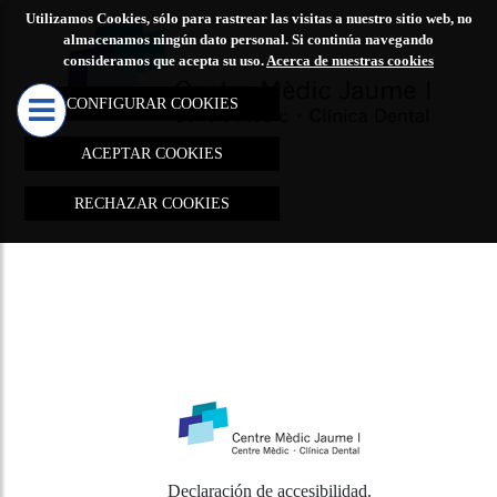
Utilizamos Cookies, sólo para rastrear las visitas a nuestro sitio web, no
CENTRO
TRATAMIE
almacenamos ningún dato personal. Si continúa navegando
consideramos que acepta su uso.
Acerca de nuestras cookies
MÉDICO

JAUME I
CONFIGURAR COOKIES
MARCAS D
ACEPTAR COOKIES
TRATAMIE
RECHAZAR COOKIES
REJUVEN
REDUCCIÓ
ELIMINAC
MANCHAS
CICATRIC
REDUCCIÓ
LESIONES
VASCULAR
Declaración de accesibilidad
.